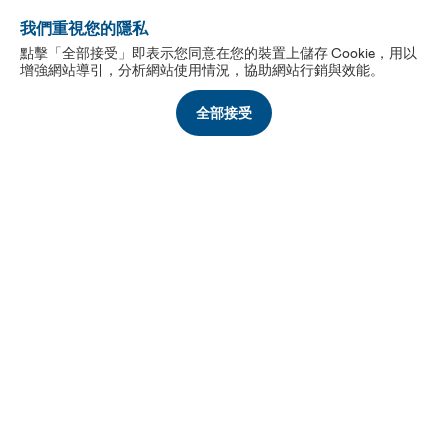
我們重視您的隱私
填寫聯絡我們表單
點擊「全部接受」即表示您同意在您的裝置上儲存 Cookie，用以
增強網站導引，分析網站使用情況，協助網站行銷與效能。
聯絡我們
全部接受
訂閱電子報
當您點選「訂閱」，即表示您同意友達光電蒐集您在本網站
中輸入的個人資訊，以達到為您提供服務的目的。有關您的
資料處理的相關細節，請見
隱私權政策